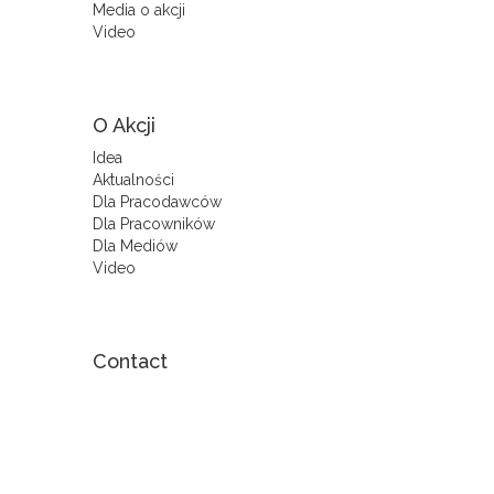
Media o akcji
Video
O Akcji
Idea
Aktualności
Dla Pracodawców
Dla Pracowników
Dla Mediów
Video
Contact
Amanda Szeligowska Project
Coordinator
+48 505 976 309
amandaszeligowska@humanites.pl