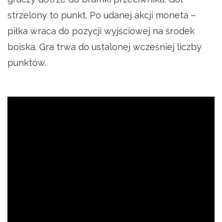
strzelony to punkt. Po udanej akcji moneta –
piłka wraca do pozycji wyjściowej na środek
boiska. Gra trwa do ustalonej wcześniej liczby
punktów.