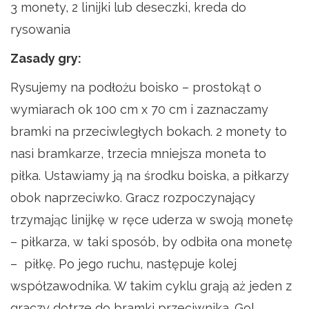
3 monety, 2 linijki lub deseczki, kreda do
rysowania
Zasady gry:
Rysujemy na podłożu boisko – prostokąt o
wymiarach ok 100 cm x 70 cm i zaznaczamy
bramki na przeciwległych bokach. 2 monety to
nasi bramkarze, trzecia mniejsza moneta to
piłka. Ustawiamy ją na środku boiska, a piłkarzy
obok naprzeciwko. Gracz rozpoczynający
trzymając linijkę w ręce uderza w swoją monetę
– piłkarza, w taki sposób, by odbiła ona monetę
– piłkę. Po jego ruchu, następuje kolej
współzawodnika. W takim cyklu grają aż jeden z
graczy dotrze do bramki przeciwnika. Gol