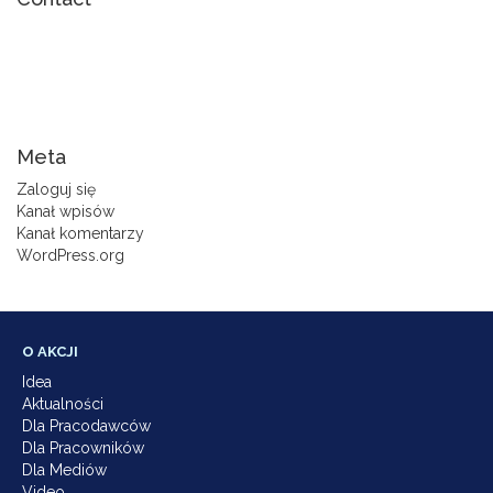
Amanda Szeligowska Project Coordinator
+48 505 976 309 amandaszeligowska@humanites.pl
Meta
Zaloguj się
Kanał wpisów
Kanał komentarzy
WordPress.org
O AKCJI
Idea
Aktualności
Dla Pracodawców
Dla Pracowników
Dla Mediów
Video