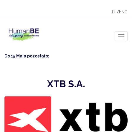
PL
/
ENG
Toggl
Do 15 Maja pozostało:
XTB S.A.