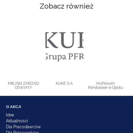
Zobacz również
MIEJSKI ZARZĄD
KUKE S.A
Archiwum
OŚWIATY
Państwowe w Opolu
O AKCJI
Idea
Aktualności
Dla Pracodawców
Dla Pracowników