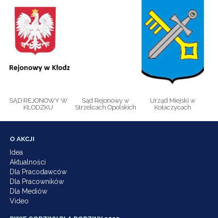
SĄD REJONOWY W
Sąd Rejonowy w
Urząd Miejski w
KŁODZKU
Strzelcach Opolskich
Kołaczycach
O AKCJI
Idea
Aktualności
Dla Pracodawców
Dla Pracowników
Dla Mediów
Video