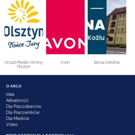
Urząd Miasta i Gminy
Avon
Bursa Szkolna
Olsztyn
O AKCJI
Idea
Aktualności
Dla Pracodawców
Dla Pracowników
Dla Mediów
Video