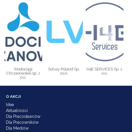
Wodociągi
Solvay Poland Sp.
H4E SERVICES Sp. z
Chrzanowskie sp. z
zo.o.
o.o.
o.o.
O AKCJI
Idea
Aktualności
Dla Pracodawców
Dla Pracowników
Dla Mediów