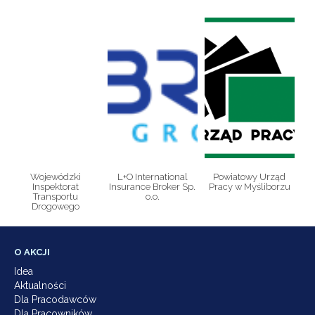
Wojewódzki
L+O International
Powiatowy Urząd
Inspektorat
Insurance Broker Sp.
Pracy w Myśliborzu
Transportu
o.o.
Drogowego
O AKCJI
Idea
Aktualności
Dla Pracodawców
Dla Pracowników