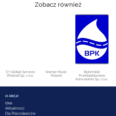
Zobacz również
EY Global Services
Warner Music
Bytomskie
(Poland) Sp. z o.o.
Poland
Przedsiębiorstwo
Komunalne Sp. z o.o.
O AKCJI
Idea
Aktualności
Dla Pracodawców