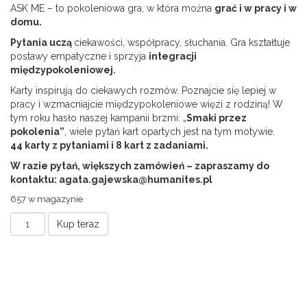
ASK ME – to pokoleniowa gra, w która można
grać i w pracy i w
domu.
Pytania uczą
ciekawości, współpracy, słuchania. Gra kształtuje
postawy empatyczne i sprzyja
integracji
międzypokoleniowej.
Karty inspirują do ciekawych rozmów. Poznajcie się lepiej w
pracy i wzmacniajcie międzypokoleniowe więzi z rodziną! W
tym roku hasło naszej kampanii brzmi: „
Smaki przez
pokolenia”
, wiele pytań kart opartych jest na tym motywie.
44 karty z pytaniami i 8 kart z zadaniami.
W razie pytań, większych zamówień – zapraszamy do
kontaktu: agata.gajewska@humanites.pl
657 w magazynie
ilość
Kup teraz
Karty
ASK
ME
edycja
2025
–