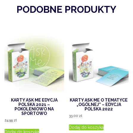
Smaki
PODOBNE PRODUKTY
przez
pokolenia
KARTY ASK ME EDYCJA
KARTY ASK ME O TEMATYCE
POLSKA 2021 –
„OGÓLNEJ” – EDYCJA
POKOLENIOWO NA
POLSKA 2022
SPORTOWO
33,00
zł
24,99
zł
Dodaj do koszyka
Dodaj do koszyka