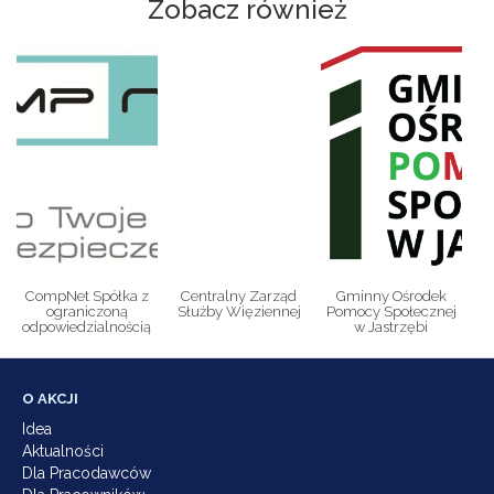
Zobacz również
CompNet Spółka z
Centralny Zarząd
Gminny Ośrodek
ograniczoną
Służby Więziennej
Pomocy Społecznej
odpowiedzialnością
w Jastrzębi
O AKCJI
Idea
Aktualności
Dla Pracodawców